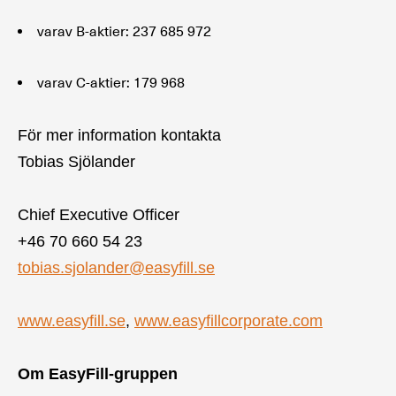
varav B-aktier: 237 685
972
varav C-aktier: 179 968
För mer information kontakta
Tobias Sjölander
Chief Executive Officer
+46 70
660 54 23
tobias.sjolander@easyfill.se
www.easyfill.se
,
www.easyfillcorporate.com
Om EasyFill-gruppen