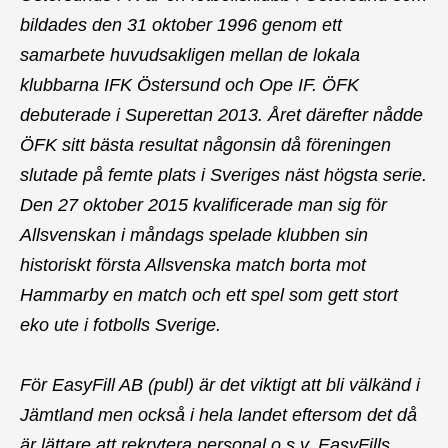
bildades den 31 oktober 1996 genom ett
samarbete huvudsakligen mellan de lokala
klubbarna IFK Östersund och Ope IF. ÖFK
debuterade i Superettan 2013. Året därefter nådde
ÖFK sitt bästa resultat någonsin då föreningen
slutade på femte plats i Sveriges näst högsta serie.
Den 27 oktober 2015 kvalificerade man sig för
Allsvenskan i måndags spelade klubben sin
historiskt första Allsvenska match borta mot
Hammarby en match och ett spel som gett stort
eko ute i fotbolls Sverige.
För EasyFill AB (publ) är det viktigt att bli välkänd i
Jämtland men också i hela landet eftersom det då
är lättare att rekrytera personal o.s.v. EasyFills