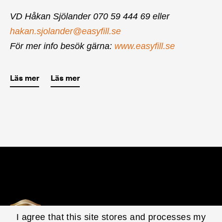
VD Håkan Sjölander 070 59 444 69 eller
hakan.sjolander@easyfill.se
För mer info besök gärna:
www.e
asyfill.se
Läs mer
Läs mer
I agree that this site stores and processes my