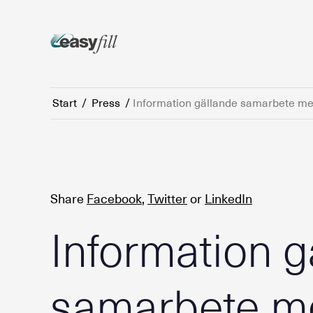
Start
/
Press
/
Information gällande samarbete mel
Share
Facebook
,
Twitter
or
LinkedIn
Information g
samarbete me