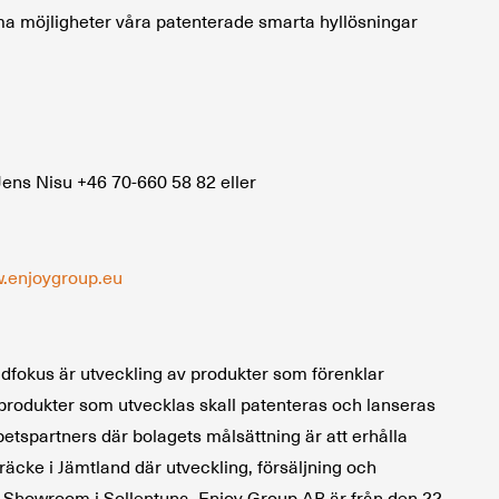
rma möjligheter våra patenterade smarta hyllösningar
Jens Nisu +46 70-660 58 82 eller
.enjoygroup.eu
udfokus är utveckling av produkter som förenklar
 produkter som utvecklas skall patenteras och lanseras
partners där bolagets målsättning är att erhålla
Bräcke i Jämtland där utveckling, försäljning och