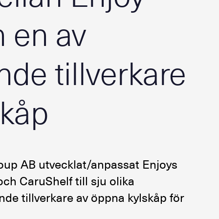
 en av
de tillverkare
skåp
oup AB utvecklat/anpassat Enjoys
h CaruShelf till sju olika
nde tillverkare av öppna kylskåp för