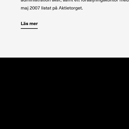
administration sker, samt ett försäljningskontor me
maj 2007 listat på Aktietorget.
Läs mer