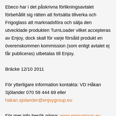
Ebeco har i det påskrivna förlikningsavtalet
förbehållit sig rätten att fortsätta tillverka och
Frigoglass att marknadsföra och sälja den
utvecklade produkten TurnLoader vilket accepteras
av Enjoy, dock skall för varje försåld produkt en
överenskommen kommission (som enligt avtalet ej
får publiceras) utbetalas till Enjoy.
Bräcke 12/10 2011
För ytterligare information kontakta: VD Håkan
Sjölander 070 59 444 69 eller
hakan.sjolander@enjoygroup.eu
För mer info besök gärna:
www.enjoygroup.eu