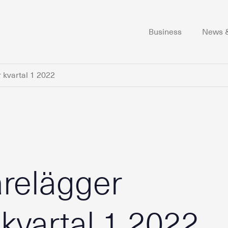
Business
News &
r kvartal 1 2022
arelägger
 kvartal 1 2022