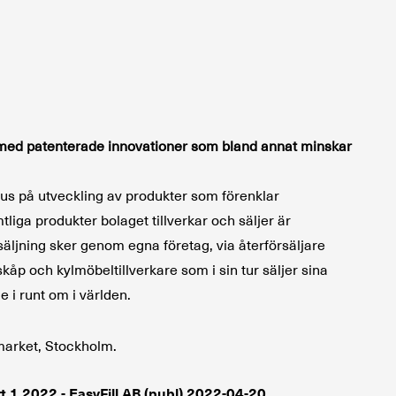
med patenterade innovationer som bland annat minskar
kus på utveckling av produkter som förenklar
liga produkter bolaget tillverkar och säljer är
säljning sker genom egna företag, via återförsäljare
åp och kylmöbeltillverkare som i sin tur säljer sina
 i runt om i världen.
kmarket, Stockholm.
rt 1 2022 - EasyFill AB (publ) 2022-04-20