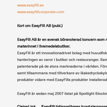
www.easyfill.se
www.easyfillcorporate.com
Kort om EasyFill AB (publ.)
EasyFill AB är en svensk börsnoterad koncern som 
matsvinnet i livsmedelsbutiker.
EasyFill är ett innovationsdrivet bolag med huvudfo
hanteringen av varor i butiker och restauranger. Samt
patenterade på de stora marknaderna i världen.
För
samt tillsammans med tillverkare av läskedryckskylsk
produkter vidare med EasyFills produkter installerade
EasyFill är sedan maj 2007 listat på Spotlight Stoc
CisionLink
EasyFill tidigarelägger kvartalsrappo