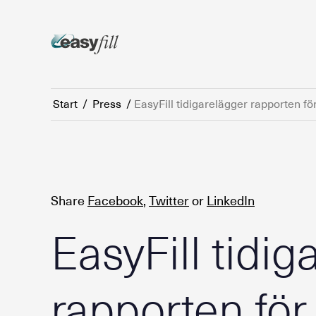
Start
/
Press
/
EasyFill tidigarelägger rapporten fö
Share
Facebook
,
Twitter
or
LinkedIn
EasyFill tidig
rapporten för