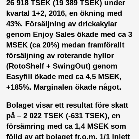
26 918 TSEK (19 389 TSEK) under
kvartal 1+2, 2016, en ökning med
43%. Försäljning av drickakylar
genom Enjoy Sales ökade med ca 3
MSEK (ca 20%) medan framförallt
försäljning av roterande hyllor
(RotoShelf + SwingOut) genom
Easyfill ökade med ca 4,5 MSEK,
+185%. Marginalen ökade något.
Bolaget visar ett resultat före skatt
på – 2 022 TSEK (-631 TSEK), en
försämring med ca 1,4 MSEK som
följd av att bolaget fr.o.m. 1/1 inlett