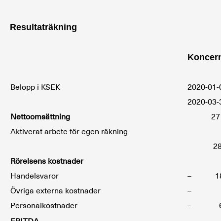
Resultaträkning
Koncer
Belopp i KSEK
2020-01-
2020-03-
Nettoomsättning
27 
Aktiverat arbete för egen räkning
3
28 
Rörelsens kostnader
Handelsvaror
– 18
Övriga externa kostnader
– 5
Personalkostnader
– 6 