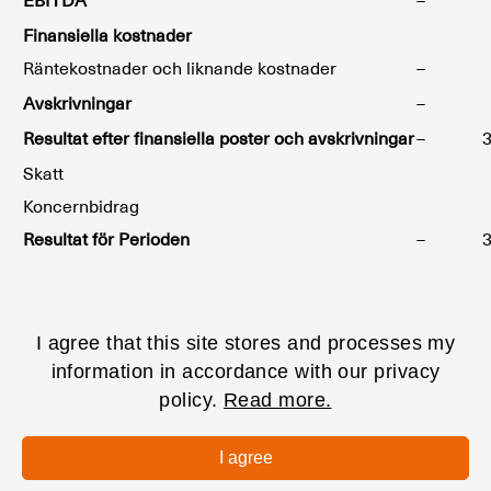
EBITDA
– 1
Finansiella kostnader
Räntekostnader och liknande kostnader
– 1
Avskrivningar
– 1
Resultat efter finansiella poster och avskrivningar
– 3 
Skatt
Koncernbidrag
Resultat för Perioden
– 3 
Balansräkning
I agree that this site stores and processes my
information in accordance with our privacy
policy.
Read more.
Koncernen
I agree
Belopp i KSEK