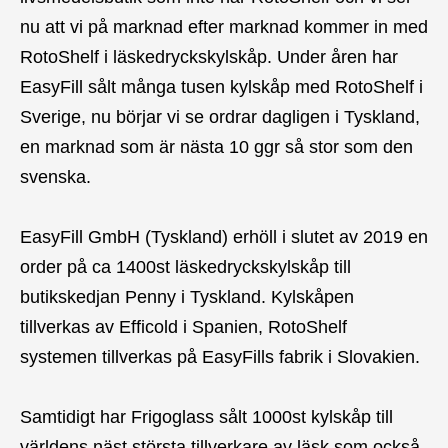
nu att vi på marknad efter marknad kommer in med
RotoShelf i läskedryckskylskåp. Under åren har
EasyFill sålt många tusen kylskåp med RotoShelf i
Sverige, nu börjar vi se ordrar dagligen i Tyskland,
en marknad som är nästa 10 ggr så stor som den
svenska.
EasyFill GmbH (Tyskland) erhöll i slutet av 2019 en
order på ca 1400st läskedryckskylskåp till
butikskedjan Penny i Tyskland. Kylskåpen
tillverkas av Efficold i Spanien, RotoShelf
systemen tillverkas på EasyFills fabrik i Slovakien.
Samtidigt har Frigoglass sålt 1000st kylskåp till
världens näst största tillverkare av läsk som också