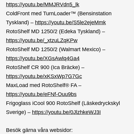
https://youtu.be/MMJRVdn5_lk
ColdFront med TurnLoader™ (Bensinstation
Tyskland) –
https://youtu.be/S5le2ejeMmk
RotoShelf MD 1250/2 (Edeka Tyskland) –
https://youtu.be/_xtzuLZqKPw
RotoShelf MD 1250/2 (Walmart Mexico) –
https://youtu.be/XGsAwlq4Ga4
RotoShelf CR 900 (Ica Bräcke) –
https://youtu.be/xKSxWp7G7Gc
MaxLoad med RotoShelf® FA –
https://youtu.be/eFNf-Ouu9bs
Frigoglass iCool 900 RotoShelf (Läskedryckskyl
Sverige) –
https://youtu.be/0JlzhkeWJ3I
Besök gärna våra websidor: