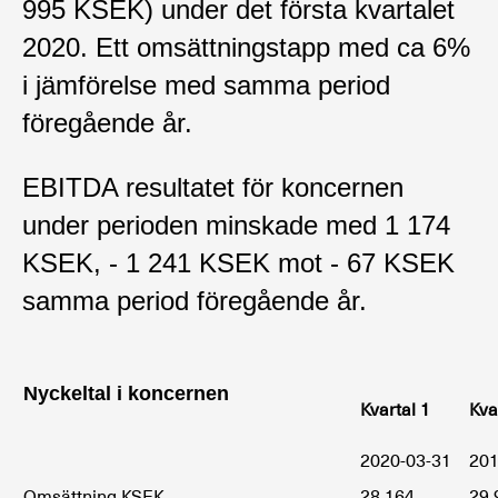
995 KSEK) under det första kvartalet
2020. Ett omsättningstapp med ca 6%
i jämförelse med samma period
föregående år.
EBITDA resultatet för koncernen
under perioden minskade med 1 174
KSEK, - 1 241 KSEK mot - 67 KSEK
samma period föregående år.
Nyckeltal i koncernen
Kvartal 1
Kva
2020-03-31
201
Omsättning KSEK
28 164
29 