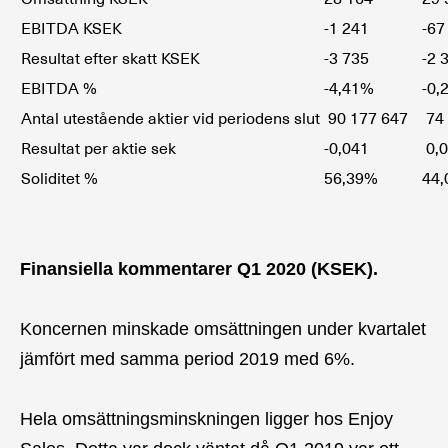
EBITDA KSEK
-1 241
-67
Resultat efter skatt KSEK
-3 735
-2 
EBITDA %
-4,41%
-0,
Antal utestående aktier vid periodens slut
90 177 647
74
Resultat per aktie sek
-0,041
0,
Soliditet %
56,39%
44
Finansiella kommentarer Q1 2020 (KSEK).
Koncernen minskade omsättningen under kvartalet
jämfört med samma period 2019 med 6%.
Hela omsättningsminskningen ligger hos Enjoy