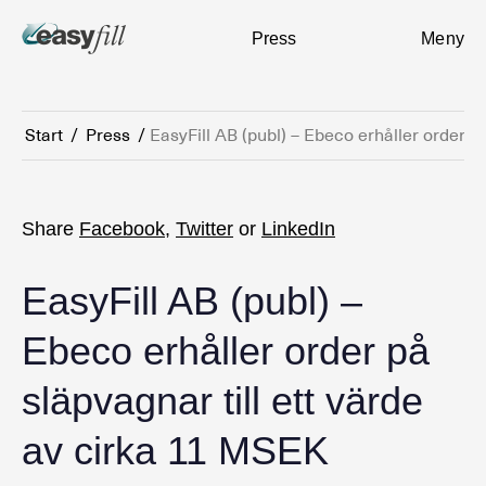
Press
Meny
Start
/
Press
/
EasyFill AB (publ) – Ebeco erhåller order p
Share
Facebook
,
Twitter
or
LinkedIn
EasyFill AB (publ) –
Ebeco erhåller order på
släpvagnar till ett värde
av cirka 11 MSEK