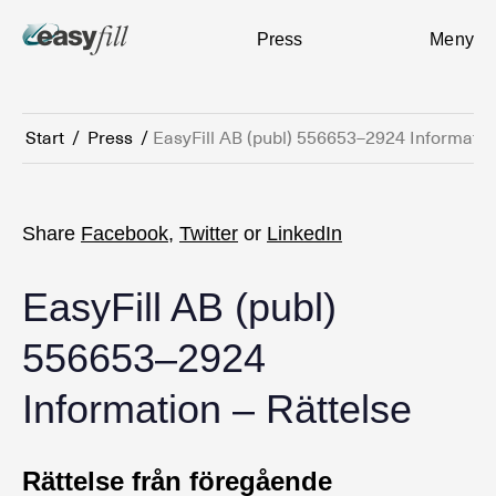
Press
Meny
Start
/
Press
/
EasyFill AB (publ) 556653–2924 Information
Share
Facebook
,
Twitter
or
LinkedIn
EasyFill AB (publ)
556653–2924
Information – Rättelse
Rättelse från föregående