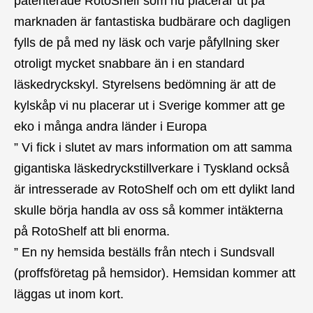
patenterade RotoShelf som nu placerar ut på
marknaden är fantastiska budbärare och dagligen
fylls de på med ny läsk och varje påfyllning sker
otroligt mycket snabbare än i en standard
läskedryckskyl. Styrelsens bedömning är att de
kylskåp vi nu placerar ut i Sverige kommer att ge
eko i många andra länder i Europa
” Vi fick i slutet av mars information om att samma
gigantiska läskedryckstillverkare i Tyskland också
är intresserade av RotoShelf och om ett dylikt land
skulle börja handla av oss så kommer intäkterna
på RotoShelf att bli enorma.
” En ny hemsida beställs från ntech i Sundsvall
(proffsföretag på hemsidor). Hemsidan kommer att
läggas ut inom kort.